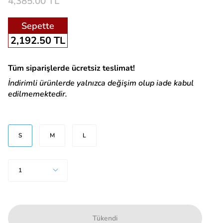
4,385.00 TL
Sepette
2,192.50 TL
Tüm siparişlerde ücretsiz teslimat!
İndirimli ürünlerde yalnızca değişim olup iade kabul
edilmemektedir.
BEDEN
S
M
L
Adet
1
Tükendi