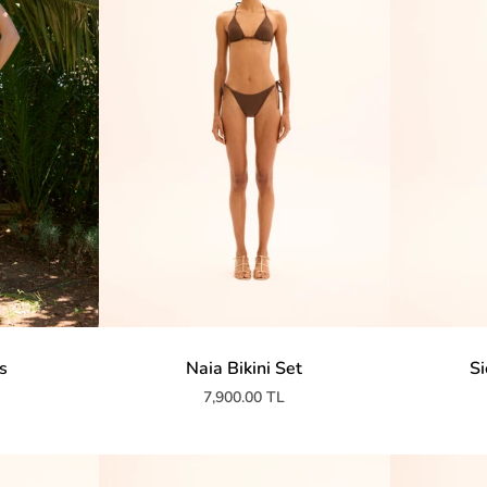
s
Naia Bikini Set
Si
7,900.00 TL