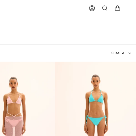
Hesap
Ara
Sıral
SIRALA