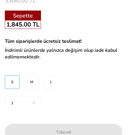
3,690.00 TL
Sepette
1,845.00 TL
Tüm siparişlerde ücretsiz teslimat!
İndirimli ürünlerde yalnızca değişim olup iade kabul
edilmemektedir.
Beden
S
M
L
Adet
1
Tükendi