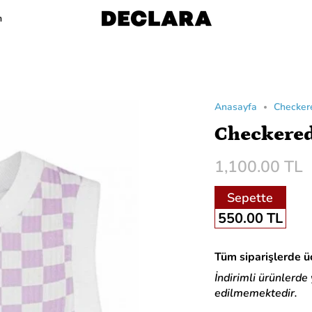
m
Anasayfa
Checker
Checkere
1,100.00 TL
Sepette
550.00 TL
Tüm siparişlerde üc
İndirimli ürünlerde
edilmemektedir.