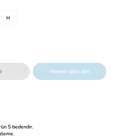
M
Hemen satın alın
i
rün S bedendir.
zleme.