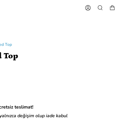
Hesap
Ara
ed Top
d Top
retsiz teslimat!
 yalnızca değişim olup iade kabul