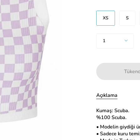
Beden
XS
S
Adet
1
Tükend
Açıklama
Kumaş: Scuba.
%100 Scuba.
• Modelin giydiği ü
• Sadece kuru temi