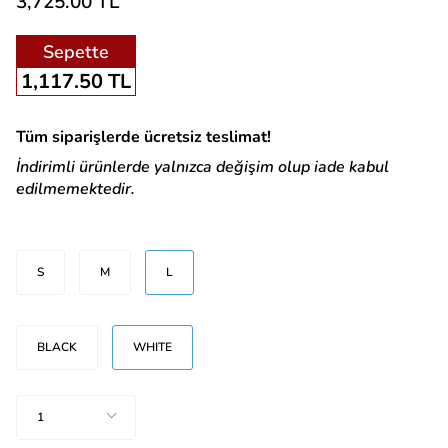
3,725.00 TL
Sepette
1,117.50 TL
Tüm siparişlerde ücretsiz teslimat!
İndirimli ürünlerde yalnızca değişim olup iade kabul
edilmemektedir.
Beden
S
M
L
Renk
BLACK
WHITE
Adet
1